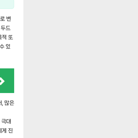
로 변
 두드
목적 또
수 있
, 많은
이
 극대
에게 진