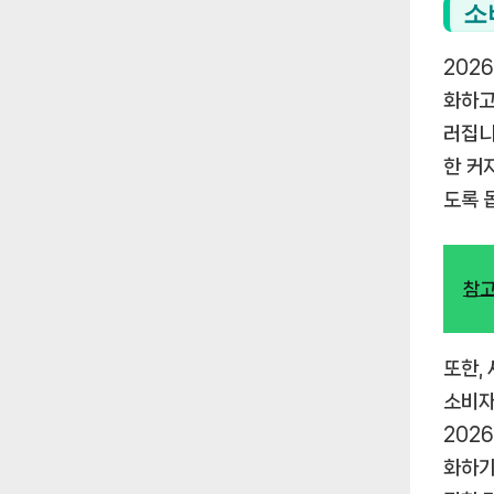
소
202
화하고
러집니
한 커
도록 
참고
또한,
소비자
202
화하기