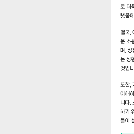
로 더
랫폼에
결국,
운 소
며, 
는 상
것입니
또한,
이해하
니다.
하기 
들이 