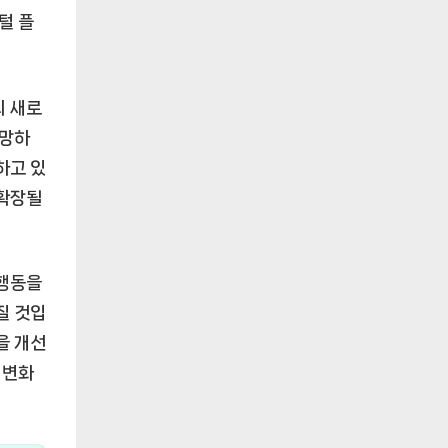
털 플
의 새로
갈망하
하고 있
 확장될
 행동을
질 것입
을 개선
 변화