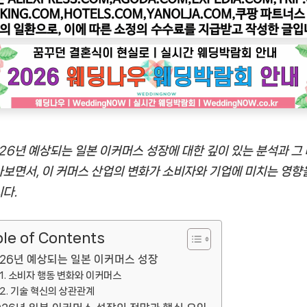
상
되
는
일
본
이
커
머
26년 예상되는 일본 이커머스 성장에 대한 깊이 있는 분석과 그
스
보면서, 이 커머스 산업의 변화가 소비자와 기업에 미치는 영향
성
장
다.
전
망
le of Contents
026년 예상되는 일본 이커머스 성장
소비자 행동 변화와 이커머스
기술 혁신의 상관관계