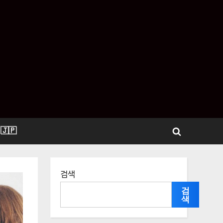
🇵
Toggle
search
form
검색
검
색