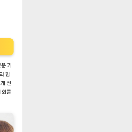
로운 기
와 함
게 전
기회를