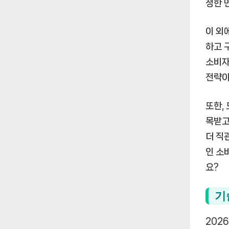
정한 
이 외
하고 
소비자
전략이
또한,
목받고
더 직
인 소
요?
기
202