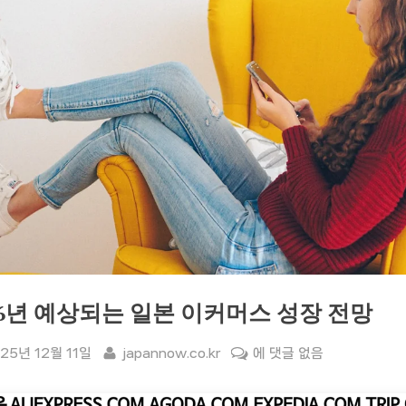
26년 예상되는 일본 이커머스 성장 전망
sted
By
2026
25년 12월 11일
japannow.co.kr
에 댓글 없음
년
예