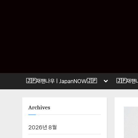
Skip
to
content
Toggle
🇯🇵재팬나우ㅣJapanNOW🇯🇵
🇯🇵재팬
sub-
menu
Archives
2026년 8월