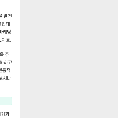
을 발견
결합돼
 마케팅
건이죠.
욱 주
적화하고
 전통적
해보시나
R)과