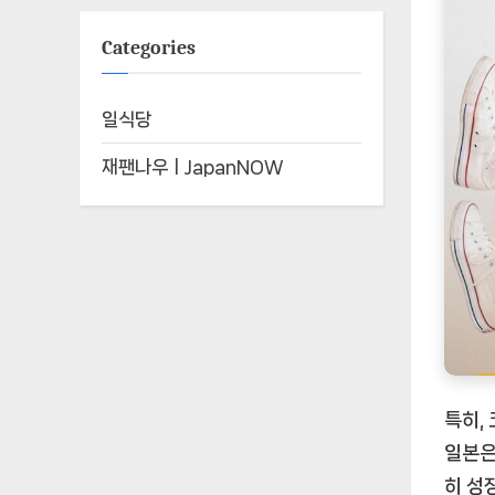
Categories
일식당
재팬나우ㅣJapanNOW
특히,
일본은
히 성