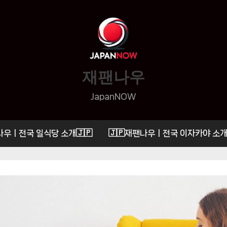
재팬나우
JapanNOW
나우ㅣ전국 일식당 소개🇯🇵
🇯🇵재팬나우ㅣ전국 이자카야 소개