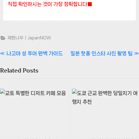
직접 확인하시는 것이 가장 정확합니다■
재팬나우ㅣJapanNOW
글
P
N
나고야 성 투어 완벽 가이드
일본 핫플 인스타 사진 촬영 팁
r
e
탐
Related Posts
e
x
색
v
t
i
P
o
o
u
s
s
t
P
:
o