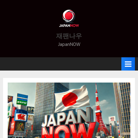
Skip
to
content
재팬나우
JapanNOW