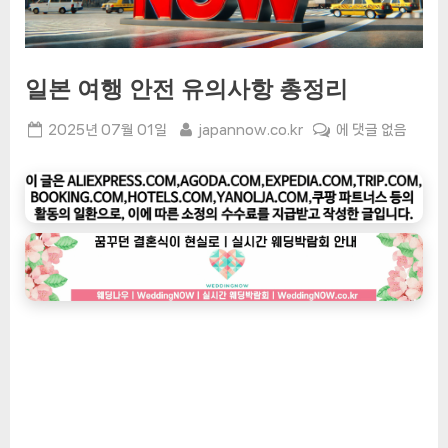
일본 여행 안전 유의사항 총정리
Posted
By
일
2025년 07월 01일
japannow.co.kr
에 댓글 없음
on
본
여
행
안
전
유
의
사
항
총
정
리