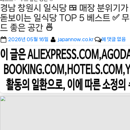
경남 창원시 일식당 🍱 매장 분위기가
돋보이는 일식당 TOP 5 베스트 ✅ 무
드 좋은 공간 🍜
Posted
By
경
2026년 05월 16일
japannow.co.kr
에 댓글 없음
on
남
창
원
시
일
식
당
🍱
매
장
분