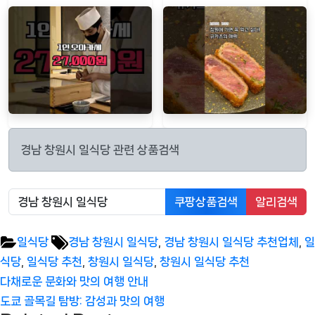
경남 창원시 일식당 관련 상품검색
쿠팡상품검색
알리검색
Tags:
일식당
경남 창원시 일식당
,
경남 창원시 일식당 추천업체
,
일
식당
,
일식당 추천
,
창원시 일식당
,
창원시 일식당 추천
글
Previous
다채로운 문화와 맛의 여행 안내
탐
Post:
Next
도쿄 골목길 탐방: 감성과 맛의 여행