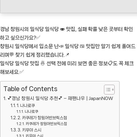
위
기
가
경남 창원시의 일식당 일식당 🍣 맛집, 실패 확률 낮은 곳부터 확인
돋
하고 싶으신가요?✅
보
창원시 일식당에서 입소문 난📣 일식당 🍱 맛집만 알기 쉽게 풀어드
이
리며💬 찾기 쉽게 정리했습니다.📌
는
일식당 일식당 맛집 🍜 선택 전에 미리 보면 좋은 정보📋도 꼭 체크
일
해보세요.✅
식
당
Table of Contents
TOP
💕경남 창원시 일식당 추천💕 – 재팬나우 | JapanNOW
5
1. 나나로쿠
베
나나로쿠
스
2. 카쿠레가 창원어반브릭스점
카쿠레가 창원어반브릭스점
트
3. 키무야 스시
✅
키무야 스시