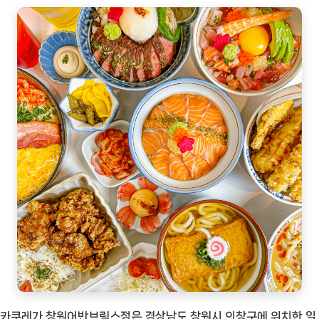
카쿠레가 창원어반브릭스점은 경상남도 창원시 의창구에 위치한 일