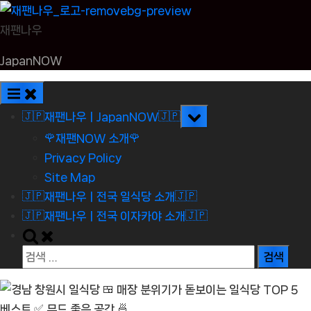
Skip
to
재팬나우
content
JapanNOW
Toggle
🇯🇵재팬나우ㅣJapanNOW🇯🇵
sub-
🌹재팬NOW 소개🌹
menu
Privacy Policy
Site Map
🇯🇵재팬나우ㅣ전국 일식당 소개🇯🇵
🇯🇵재팬나우ㅣ전국 이자카야 소개🇯🇵
Toggle
search
검
form
색: