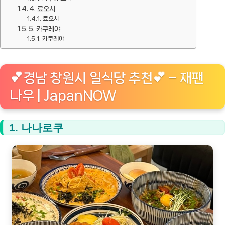
4. 료오시
무
료오시
드
5. 카쿠레야
좋
카쿠레야
은
공
💕경남 창원시 일식당 추천💕 – 재팬
간
나우 | JapanNOW
🍜
1. 나나로쿠