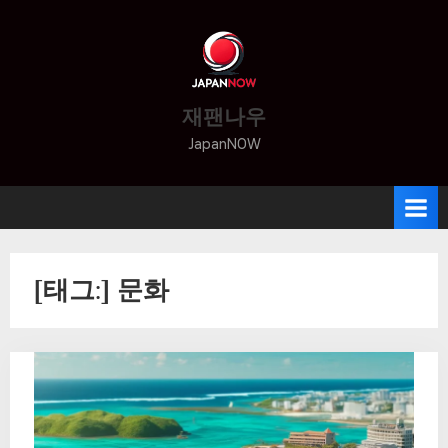
Skip
to
content
재팬나우
JapanNOW
[태그:]
문화